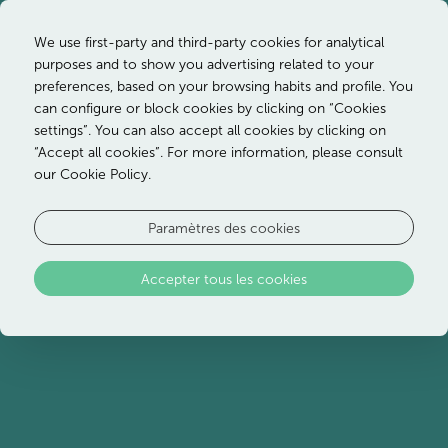
We use first-party and third-party cookies for analytical
purposes and to show you advertising related to your
preferences, based on your browsing habits and profile. You
can configure or block cookies by clicking on “Cookies
settings”. You can also accept all cookies by clicking on
“Accept all cookies”. For more information, please consult
our Cookie Policy.
Petit-déjeuner
Paramètres des cookies
Commencez votre journée par un petit-
Accepter tous les cookies
déjeuner buffet continental, avec démonstrations
culinaires, dans notre restaurant Terrasse.
Et profitez de ce moment de la journée pour
partager des instants de calme avec votre
famille.