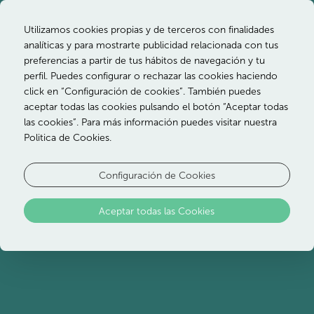
Utilizamos cookies propias y de terceros con finalidades
analíticas y para mostrarte publicidad relacionada con tus
preferencias a partir de tus hábitos de navegación y tu
perfil. Puedes configurar o rechazar las cookies haciendo
click en “Configuración de cookies”. También puedes
aceptar todas las cookies pulsando el botón “Aceptar todas
las cookies”. Para más información puedes visitar nuestra
Desayuno
Politica de Cookies.
Configuración de Cookies
Comience el día con un desayuno buffet
continental, con cocina en vivo, en nuestro
Aceptar todas las Cookies
restaurante Terraza.
Aprovecha este momento del día para compartir
momentos tranquilos con tu familia.