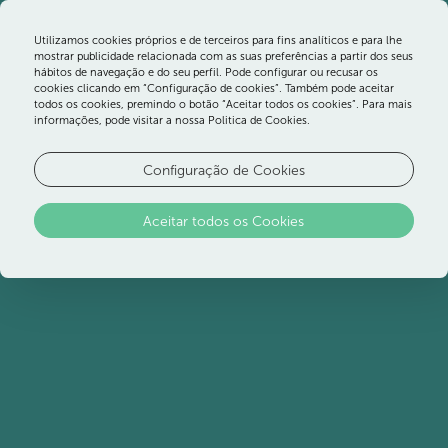
Utilizamos cookies próprios e de terceiros para fins analíticos e para lhe
mostrar publicidade relacionada com as suas preferências a partir dos seus
hábitos de navegação e do seu perfil. Pode configurar ou recusar os
cookies clicando em “Configuração de cookies”. Também pode aceitar
todos os cookies, premindo o botão “Aceitar todos os cookies”. Para mais
Birdwatching na
informações, pode visitar a nossa Politica de Cookies.
reserva natural do
Configuração de Cookies
Sapal de Castro
Marim e na Ria
Aceitar todos os Cookies
Formosa
Faça observação de aves raras a escassos
minutos do hotel, na Reserva Natural do Sapal de
Castro Marim, e a alguns quilómetros, na Ria
Formosa. Espécies únicas e trilhos pedestres
demarcados esperam por grupos organizados