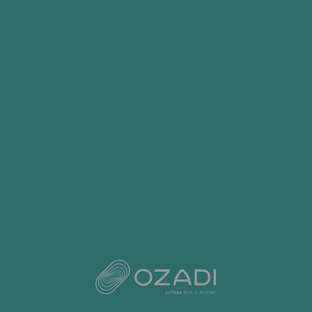
A RESERVA NATURAL DO
SAPAL DE CASTRO MARIM
Garantem os guias que há roteiros de
Birdwatching na Reserva Natural do Sapal de
Castro Marim onde se observam mais de 60
espécies de aves em apenas um dia, isto porque:
. a região está entre as 10 zonas húmidas mais