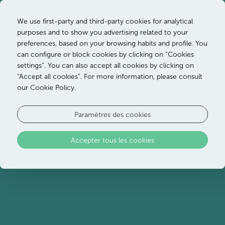
We use first-party and third-party cookies for analytical
purposes and to show you advertising related to your
preferences, based on your browsing habits and profile. You
Terrain de golf à dix
can configure or block cookies by clicking on “Cookies
settings”. You can also accept all cookies by clicking on
minutes d'Ozadi
“Accept all cookies”. For more information, please consult
our Cookie Policy.
Altura
Paramètres des cookies
Accepter tous les cookies
Golf de Quinta da Ria :
situé dans le cadre
spectaculaire du Parc Naturel de Ria Formosa et
offrant une vue imprenable sur la mer, ce
parcours de 18 trous s’étend sur environ 6 000
mètres. Conçu par le célèbre architecte Rocky
Roquemore, il intègre plus de 300 essences