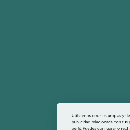
Teléfono:
+351 281 956 450
UCA eats
Política de
privacidad - Ozadi
Golf
Altura
Contactos
Utilizamos cookies propias y de 
publicidad relacionada con tus 
perfil. Puedes configurar o rec