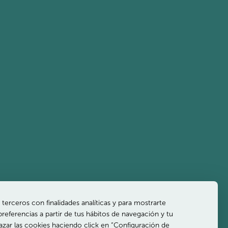
Email:
geral@ozadihotels.com
Resolución de
EUROTEL
Conflictos de
ENVIRONMENTAL
Consumo
POLICY
terceros con finalidades analíticas y para mostrarte
preferencias a partir de tus hábitos de navegación y tu
hazar las cookies haciendo click en “Configuración de